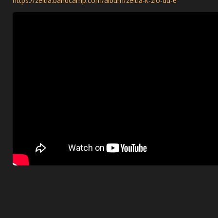
https://zeltia.bandcamp.com/album/zeltia-k-zlo-du-e