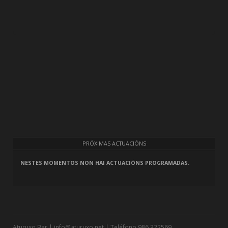
PRÓXIMAS ACTUACIÓNS
NESTES MOMENTOS NON HAI ACTUACIÓNS PROGRAMADAS.
Aturuxo Bar |
info@aturuxo.net
| Teléfono
986 322569