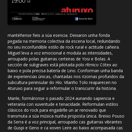
mantéñense fieis a súa esencia. Deixaron unha fonda
pegada na memoria colectiva da escena local, redundando
no seu inconfundible estilo de rock rural e actitude cañeira.
Miguel leva a voz emocional e modula as intensidades,
arroupado polas guitarras certeiras de Yosi e Bolas. A
sección de subgraves está pilotada polo rítmico Cótex ao
baixo e pola precisa batería de Lino. Conforman unha banda
de experiencias únicas, chantadas nos rizomas profundos da
subcultura peninsular do Hío. Vilariño Tolo reaparecen no
Aturuxo para seguir a reformular o transcurrir da historia.
Manle, formáronse o pasado 2024 aunando sapiencia e
veteranía con xuventude e tenacidade. Reformulan estilos
clásicos do rock para engadirlle un ar renovado que
transmuta a súa música nunha proposta única. Breixo Pouso
da Serra é a voz principal, arroupado cas guitarras vibrantes
de Guspi e Geno e ca xoven Leire ao baixo acompasada cas