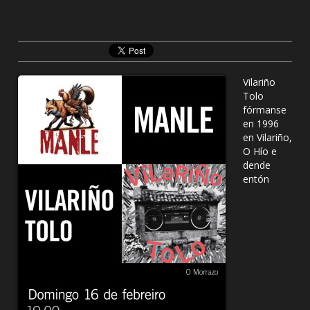
Vilariño
Tolo
fórmanse
en 1996
en Vilariño,
O Hío e
dende
entón