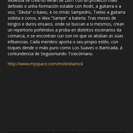
Molestia se crea no verán de 2007 con un proxecto máis
definido e unha formación estable con Rodri, a guitarra e a
voz, “Zikuta” o baixo, e os irmás Sampedro, Txelas a guitarra
solista e coros, e Alex “Sampe” a batería. Tras meses de
longos e duros ensaios, onde se buscan a si mesmos, crean
un repertorio poñéndoo a proba en distintos escenarios da
comarca, e se encontran cun son no que se atisban as súas
influencias. Cada membro aporta o seu propio estilo, con
toques dende o máis puro como Los Suaves o Barricada, á
contundencia de Seguismundo Toxicómano.
http://www.myspace.com/molestiarock