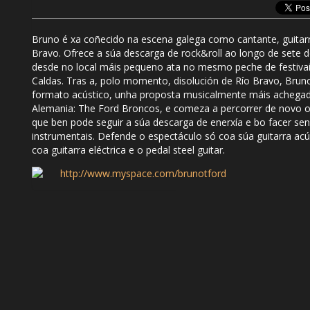
Bruno é xa coñecido na escena galega como cantante, guitarri
Bravo. Ofrece a súa descarga de rock&roll ao longo de sete d
desde no local máis pequeno ata no mesmo peche de festiva
Caldas. Tras a, polo momento, disolución de Río Bravo, Bruno
formato acústico, unha proposta musicalmente máis achega
Alemania: The Ford Broncos, e comeza a percorrer de novo o
que ben pode seguir a súa descarga de enerxía e bo facer sen
instrumentais. Defende o espectáculo só coa súa guitarra acús
coa guitarra eléctrica e o pedal steel guitar.
http://www.myspace.com/brunotford