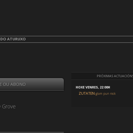
aturuxo
.
A DO ATURUXO
PRÓXIMAS ACTUACIÓN
 € OU ABONO
HOXE VENRES, 22:00H
ZUTATEN
glam pun rock
O Grove