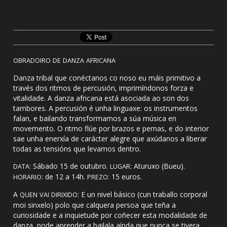
OBRADOIRO
DE
DANZA
AFRICANA
Danza tribal que conéctanos co noso eu máis primitivo a
través dos ritmos de percusión, imprimíndonos forza e
vitalidade. A danza africana está asociada ao son dos
tambores. A percusión é unha linguaxe: os instrumentos
falan, e bailando transformamos a súa música en
movemento. O ritmo flúe por brazos e pernas, e do interior
sae unha enerxía de carácter alegre que axúdanos a liberar
todas as tensións que levamos dentro.
: Sábado 15 de outubro.
: Aturuxo (Bueu).
DATA
LUGAR
: de 12 a 14h.
: 15 euros.
HORARIO
PREZO
A
: E un nivel básico (cun traballo corporal
QUEN
VAI
DIRIXIDO
moi sinxelo) polo que calquera persoa que teña a
curiosidade e a inquietude por coñecer esta modalidade de
danza, pode aprender a bailala aínda que nunca se tivera