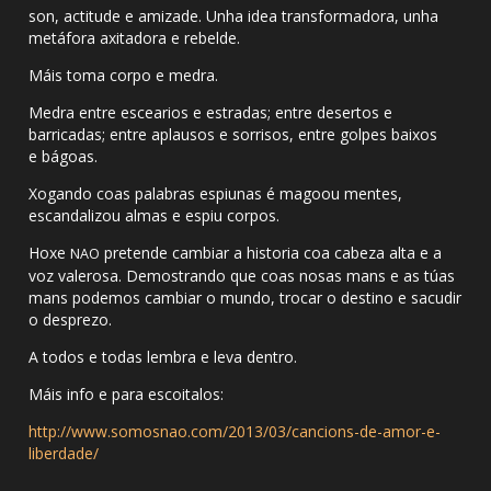
son, actitude e amizade. Unha idea transformadora, unha
metáfora axitadora e rebelde.
Máis toma corpo e medra.
Medra entre escearios e estradas; entre desertos e
barricadas; entre aplausos e sorrisos, entre golpes baixos
e bágoas.
Xogando coas palabras espiunas é magoou mentes,
escandalizou almas e espiu corpos.
Hoxe
pretende cambiar a historia coa cabeza alta e a
NAO
voz valerosa. Demostrando que coas nosas mans e as túas
mans podemos cambiar o mundo, trocar o destino e sacudir
o desprezo.
A todos e todas lembra e leva dentro.
Máis info e para escoitalos:
http://www.somosnao.com/2013/03/cancions-de-amor-e-
liberdade/