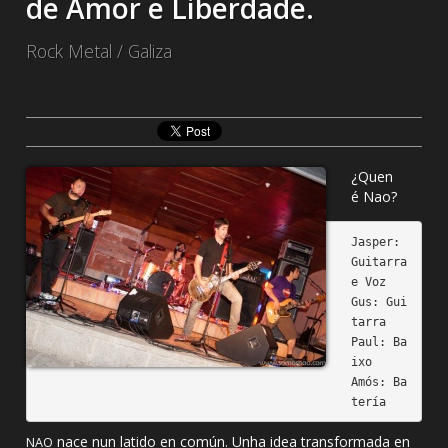
de Amor e Liberdade.
Rock Metal / Galiza
¿Quen
é Nao?
Jasper: 
Guitarra 
e Voz

Gus: Gui
tarra

Paul: Ba
ixo

Amós: Ba
nace nun latido en común. Unha idea transformada en
NAO