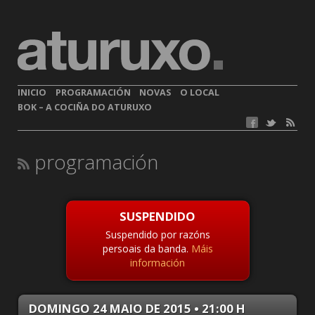
INICIO
PROGRAMACIÓN
NOVAS
O LOCAL
BOK – A COCIÑA DO ATURUXO
programación
SUSPENDIDO
Suspendido por razóns
persoais da banda.
Máis
información
DOMINGO 24 MAIO DE 2015 • 21:00 H