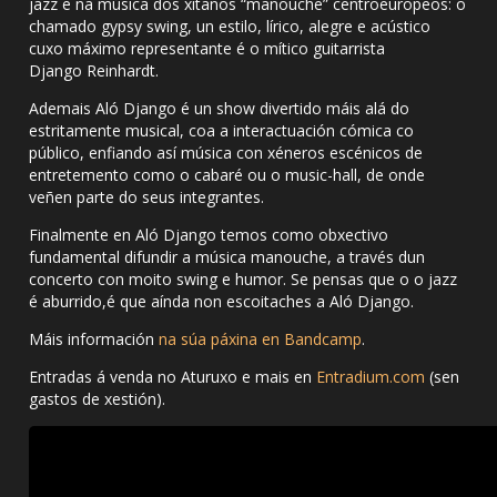
jazz e na música dos xitanos “manouche” centroeuropeos: o
chamado gypsy swing, un estilo, lírico, alegre e acústico
cuxo máximo representante é o mítico guitarrista
Django Reinhardt.
Ademais Aló Django é un show divertido máis alá do
estritamente musical, coa a interactuación cómica co
público, enfiando así música con xéneros escénicos de
entretemento como o cabaré ou o music-hall, de onde
veñen parte do seus integrantes.
Finalmente en Aló Django temos como obxectivo
fundamental difundir a música manouche, a través dun
concerto con moito swing e humor. Se pensas que o o jazz
é aburrido,é que aínda non escoitaches a Aló Django.
Máis información
na súa páxina en Bandcamp
.
Entradas á venda no Aturuxo e mais en
Entradium.com
(sen
gastos de xestión).