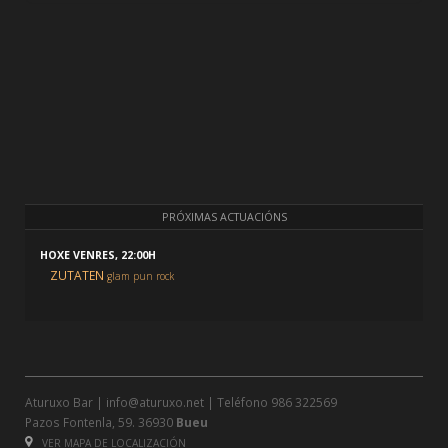
PRÓXIMAS ACTUACIÓNS
HOXE VENRES, 22:00H
ZUTATEN
glam pun rock
Aturuxo Bar |
info@aturuxo.net
| Teléfono
986 322569
Pazos Fontenla, 59. 36930
Bueu
VER MAPA DE LOCALIZACIÓN