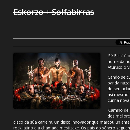
Eskorzo + Solfabirras
‘
Sé Feliz’ é
nome da nov
Aturuxo o v
Cando se c
banda nazarí
do seu acla
así mesmo 
cunha nova x
‘
Camino de 
dos mellore
disco da súa carreira. Un disco innovador que marcou un ante
rock latino e a chamada mestizaxe. Os pais do xénero seguen