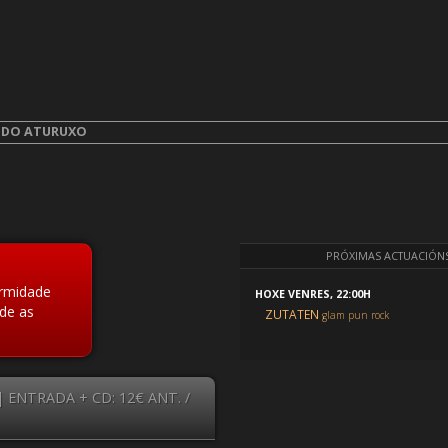
aturuxo
.
A DO ATURUXO
PRÓXIMAS ACTUACIÓN
ermidade
HOXE VENRES, 22:00H
de as
ZUTATEN
glam pun rock
 ENTRADA + CD: 12€ ANT. /