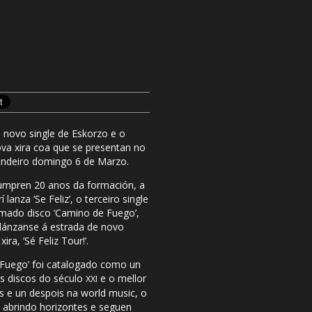
 o novo single de Eskorzo e o
a xira coa que se presentan no
indeiro domingo 6 de Marzo.
umpren 20 anos da formación, a
 lanza ‘Se Feliz’, o terceiro single
mado disco ‘Camino de Fuego’,
lánzanse á estrada de novo
ira, ‘Sé Feliz Tour!’.
Fuego’ foi catalogado como un
s discos do século
e o mellor
XXI
s e un despois na world music, o
 abrindo horizontes e seguen