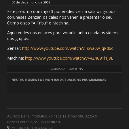
30 de decembro de 2009
Este próximo domingo 3 poderedes ver na sala os grupos
coruñeses Zenzar, os cales nos veñen a presentar o seu
último disco "A Tribu" e Machina.
Aqui tendes uns enlaces para votarlle unha ollada os videos
dos grupos.
Zenzar:
http://www.youtube.com/watch?v=swa0w_qPdbc
Machina:
http://www.youtube.com/watch?v=4ZnC91l1j8E
PRÓXIMAS ACTUACIÓNS
NESTES MOMENTOS NON HAI ACTUACIÓNS PROGRAMADAS.
Aturuxo Bar |
info@aturuxo.net
| Teléfono
986 322569
Pazos Fontenla, 59. 36930
Bueu
VER MAPA DE LOCALIZACIÓN