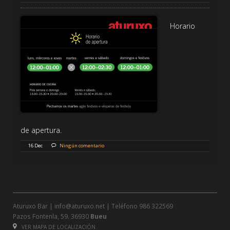
Horario
de apertura.
16 Dec
Ningún comentario
Aturuxo Bar |
info@aturuxo.net
| Teléfono
986 322569
Pazos Fontenla, 59. 36930
Bueu
VER MAPA DE LOCALIZACIÓN