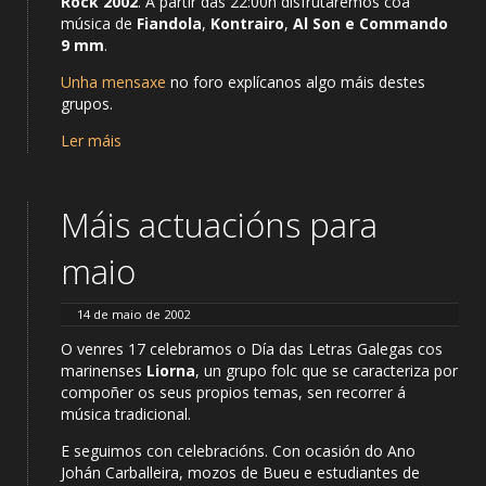
Rock 2002
. A partir das 22:00h disfrutaremos coa
música de
Fiandola
,
Kontrairo
,
Al Son e Commando
9 mm
.
Unha mensaxe
no foro explícanos algo máis destes
grupos.
Ler máis
Máis actuacións para
maio
14 de maio de 2002
O venres 17 celebramos o Día das Letras Galegas cos
marinenses
Liorna
, un grupo folc que se caracteriza por
compoñer os seus propios temas, sen recorrer á
música tradicional.
E seguimos con celebracións. Con ocasión do Ano
Johán Carballeira, mozos de Bueu e estudiantes de