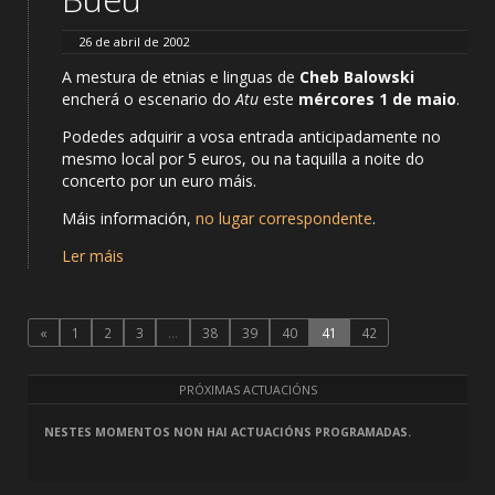
26 de abril de 2002
A mestura de etnias e linguas de
Cheb Balowski
encherá o escenario do
Atu
este
mércores 1 de maio
.
Podedes adquirir a vosa entrada anticipadamente no
mesmo local por 5 euros, ou na taquilla a noite do
concerto por un euro máis.
Máis información,
no lugar correspondente
.
Ler máis
«
1
2
3
…
38
39
40
41
42
PRÓXIMAS ACTUACIÓNS
NESTES MOMENTOS NON HAI ACTUACIÓNS PROGRAMADAS.