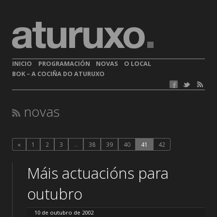
INICIO
PROGRAMACIÓN
NOVAS
O LOCAL
BOK – A COCIÑA DO ATURUXO
novas
«
1
2
3
…
38
39
40
41
42
Máis actuacións para
outubro
10 de outubro de 2002