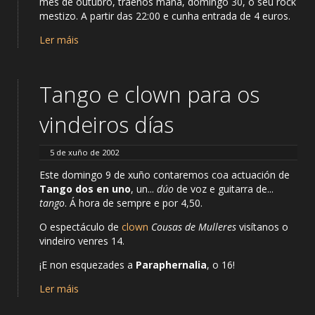
mes de outubro, tráenos mañá, domingo 30, o seu rock
mestizo. A partir das 22:00 e cunha entrada de 4 euros.
Ler máis
Tango e clown para os
vindeiros días
5 de xuño de 2002
Este domingo 9 de xuño contaremos coa actuación de
Tango dos en uno
, un...
dúo
de voz e guitarra de...
tango
. Á hora de sempre e por 4,50.
O espectáculo de
clown
Cousas de Mulleres
visítanos o
vindeiro venres 14.
¡E non esquezades a
Paraphernalia
, o 16!
Ler máis