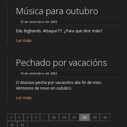
Música para outubro
25 de setembro de 2003
Edu Bighands. Attaque77. ¿Para que dicir máis?
Ler máis
Pechado por vacacións
16 de setembro de 2003
O Aturuxo pecha por vacacións ata fin de mes.
Vémonos de novo en outubro.
Ler máis
«
1
2
3
…
35
36
37
38
39
40
41
42