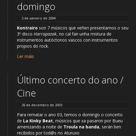
domingo
2 de xaneiro de 2004
Kontrairo
son 7 músicos que veñen presentarnos o seu
3º disco
Harrapazak
, no cal fan unha mistura de
instrumentos autóctonos vascos con instrumentos
propios do rock.
Ler máis
Último concerto do ano /
Cine
26 de decembro de 2003
Para rematar o ano 03, temos o domingo o concerto
de
La Kinky Beat
, músicos que xa pasaron por Bueu
amenizando a noite de
Troula na banda
, serán ben
recibidos por tod@s no Aturuxo