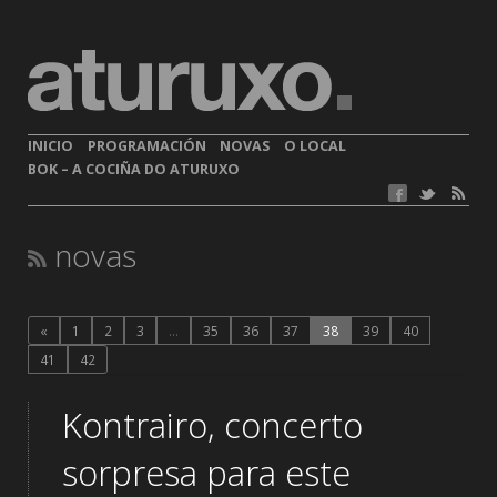
INICIO
PROGRAMACIÓN
NOVAS
O LOCAL
BOK – A COCIÑA DO ATURUXO
novas
«
1
2
3
…
35
36
37
38
39
40
41
42
Kontrairo, concerto
sorpresa para este